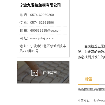
宁波九发拉丝模有限公司
电 话：0574-62960260
传 真：0574-62961596
邮 箱：690683535@qq.com
网 址：www.jiufajgs.com
地 址：宁波市江北区慈城镇庆丰
金属拉丝正常的的
路777弄19号
况，为正常的无效
务必找到其发生的
标签
高晶拉丝模
钨钢拉
,
本文网址：
http://www