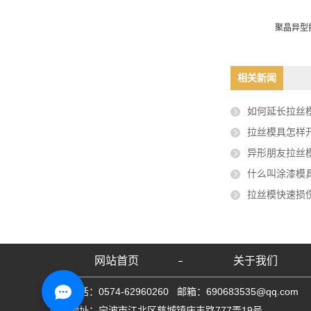
拉丝模具
聚晶异型拉丝模具5.26.58.7
聚晶异型拉
相关新闻
如何延长拉丝
拉丝模具怎样
异形朋友拉丝模
什么叫涂漆模
拉丝模快速损
网站首页
关于我们
联系电话：0574-62960260 邮箱：690683535@qq.com
公司地址：宁波市江北区慈城镇庆丰路777弄19号