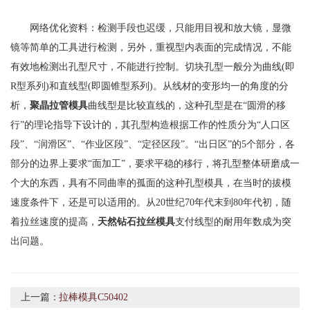
网络优化资料：检测手段也迟缓，只能用目视和放大镜，显微
镜等简单的工具进行检测，另外，重视型内表面的完成情况，不能
有效地检测出孔型尺寸，不能进行控制。切块孔型一般分为曲线(即
R型系列)和直线型(即圆锥型系列)。从线材的变形均一的角度的分
析，
聚晶拉管模具
曲线型是比较直线的，这种孔型是在“圆滑的移
行”的理论指导下设计的，其孔型构造根据工作的性质分为“人口区
段”、“润滑区”、“作业区段”、“定径区段”。“出日区”的5个部分，各
部分的边界上要求“面加工”，要求平稳的移行，将孔型整体研磨成一
个大的东西，具有不同曲率的孤面的这种孔型模具，在当时的拔模
速度条件下，还是可以适用的。从20世纪70年代末到80年代初，随
着拉丝速度的提高，
天然钻石拉丝模具
支付线型的耐用年数成为突
出问题。
上一篇：
拉棒模具C50402