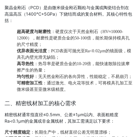
聚晶金刚石（PCD）是由微米级金刚石颗粒与金属或陶瓷结合剂在
高温高压（1400℃+5GPa）下烧结而成的复合材料。其核心特性包
括：
超高硬度与耐磨性
：硬度仅次于天然金刚石（HV≈10000-
12000），耐磨性是硬质合金的50-100倍，能长期保持模具孔
的尺寸精度；
优异表面光洁度
：PCD表面可抛光至Ra<0.02μm的镜面级，模
具孔内壁光滑无缺陷；
高导热性
：热导率是硬质合金的10-20倍，能快速散除拉拔摩
擦产生的热量；
均匀性好
：无天然金刚石的各向异性，性能稳定，不易崩刃；
可精密加工性
：通过激光、电火花等技术，可将模具孔加工至
微米级甚至亚微米级精度。
二、精密线材加工的核心需求
精密线材通常指直径≤0.5mm、公差±1μm以内、表面粗糙度
Ra<0.1μm的金属或非金属线材，其加工需满足以下要求：
尺寸精度稳定
：长期生产中，线材直径公差无明显漂移；