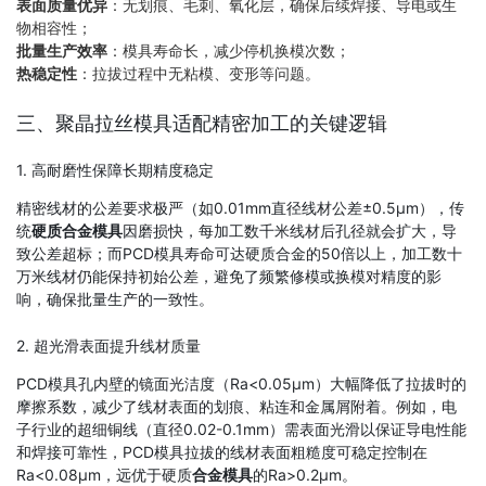
表面质量优异
：无划痕、毛刺、氧化层，确保后续焊接、导电或生
物相容性；
批量生产效率
：模具寿命长，减少停机换模次数；
热稳定性
：拉拔过程中无粘模、变形等问题。
三、聚晶拉丝模具适配精密加工的关键逻辑
1. 高耐磨性保障长期精度稳定
精密线材的公差要求极严（如0.01mm直径线材公差±0.5μm），传
统
硬质合金模具
因磨损快，每加工数千米线材后孔径就会扩大，导
致公差超标；而PCD模具寿命可达硬质合金的50倍以上，加工数十
万米线材仍能保持初始公差，避免了频繁修模或换模对精度的影
响，确保批量生产的一致性。
2. 超光滑表面提升线材质量
PCD模具孔内壁的镜面光洁度（Ra<0.05μm）大幅降低了拉拔时的
摩擦系数，减少了线材表面的划痕、粘连和金属屑附着。例如，电
子行业的超细铜线（直径0.02-0.1mm）需表面光滑以保证导电性能
和焊接可靠性，PCD模具拉拔的线材表面粗糙度可稳定控制在
Ra<0.08μm，远优于硬质
合金模具
的Ra>0.2μm。