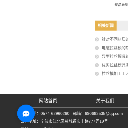
丝模具QCS299E
聚晶异型拉丝模具3.504.603.0
聚晶异型
相关新闻
针对不同材质的金属线材，应如
电缆拉丝模的
异型拉丝模具
优劣拉丝模具
拉丝模加工工
网站首页
关于我们
联系电话：0574-62960260 邮箱：690683535@qq.com
公司地址：宁波市江北区慈城镇庆丰路777弄19号