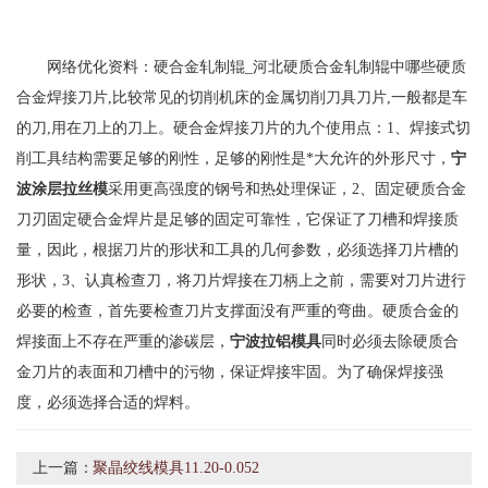
网络优化资料：硬合金轧制辊_河北硬质合金轧制辊中哪些硬质
合金焊接刀片,比较常见的切削机床的金属切削刀具刀片,一般都是车
的刀,用在刀上的刀上。硬合金焊接刀片的九个使用点：1、焊接式切
削工具结构需要足够的刚性，足够的刚性是*大允许的外形尺寸，
宁
波涂层拉丝模
采用更高强度的钢号和热处理保证，2、固定硬质合金
刀刃固定硬合金焊片是足够的固定可靠性，它保证了刀槽和焊接质
量，因此，根据刀片的形状和工具的几何参数，必须选择刀片槽的
形状，3、认真检查刀，将刀片焊接在刀柄上之前，需要对刀片进行
必要的检查，首先要检查刀片支撑面没有严重的弯曲。硬质合金的
焊接面上不存在严重的渗碳层，
宁波拉铝模具
同时必须去除硬质合
金刀片的表面和刀槽中的污物，保证焊接牢固。为了确保焊接强
度，必须选择合适的焊料。
上一篇：
聚晶绞线模具11.20-0.052